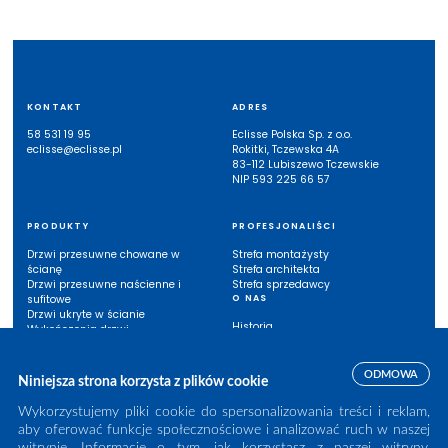
KONTAKT
ADRES
58 531 19 95
Eclisse Polska Sp. z o.o.
eclisse@eclisse.pl
Rokitki, Tczewska 4A
83-112 Lubiszewo Tczewskie
NIP 593 225 66 57
PRODUKTY
PROFESJONALIŚCI
Drzwi przesuwne chowane w
Strefa montażysty
ścianę
Strefa architekta
Drzwi przesuwne naścienne i
Strefa sprzedawcy
sufitowe
O NAS
Drzwi ukryte w ścianie
Historia
Wykończenia drzwi
Eclisse w Polsce
Inne systemy
Listwy przypodłogowe
ODMOWA
Niniejsza strona korzysta z plików cookie
INSPIRACJE
BAZA WIEDZY
Wykorzystujemy pliki cookie do spersonalizowania treści i reklam,
aby oferować funkcje społecznościowe i analizować ruch w naszej
Case study
Instrukcje montażu