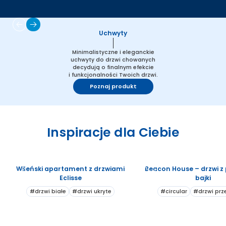
Uchwyty
Minimalistyczne i eleganckie
uchwyty do drzwi chowanych
decydują o finalnym efekcie
i funkcjonalności Twoich drzwi.
Poznaj produkt
Inspiracje dla Ciebie
Wileński apartament z drzwiami
Beacon House – drzwi z
Eclisse
bajki
#drzwi białe
#drzwi ukryte
#circular
#drzwi pr