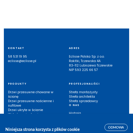
KONTAKT
ADRES
58 531 19 95
Eclisse Polska Sp. z o.o.
eclisse@eclisse.pl
Rokitki, Tczewska 4A
83-112 Lubiszewo Tczewskie
NIP 593 225 66 57
PRODUKTY
PROFESJONALIŚCI
Drzwi przesuwne chowane w
Strefa montażysty
ścianę
Strefa architekta
Drzwi przesuwne naścienne i
Strefa sprzedawcy
sufitowe
O NAS
Drzwi ukryte w ścianie
Historia
Wykończenia drzwi
Eclisse w Polsce
Inne systemy
Listwy przypodłogowe
ODMOWA
Niniejsza strona korzysta z plików cookie