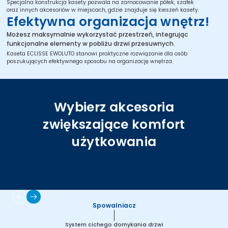
Specjalna konstrukcja kasety pozwala na zamocowanie półek, szafek
oraz innych akcesoriów w miejscach, gdzie znajduje się kieszeń kasety.
Efektywna organizacja wnętrz!
Możesz maksymalnie wykorzystać przestrzeń, integrując
funkcjonalne elementy w pobliżu drzwi przesuwnych.
Kaseta ECLISSE EWOLUTO stanowi praktyczne rozwiązanie dla osób
poszukujących efektywnego sposobu na organizację wnętrza.
Wybierz akcesoria
zwiększające komfort
użytkowania
Spowalniacz
System cichego domykania drzwi