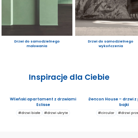
Drzwi do samodzielnego
Drzwi do samodzielnego
malowania
wykończenia
Inspiracje dla Ciebie
Wileński apartament z drzwiami
Beacon House – drzwi z
Eclisse
bajki
#drzwi białe
#drzwi ukryte
#circular
#drzwi pr