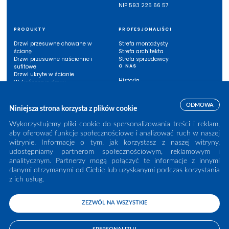
NIP 593 225 66 57
PRODUKTY
PROFESJONALIŚCI
Drzwi przesuwne chowane w
Strefa montażysty
ścianę
Strefa architekta
Drzwi przesuwne naścienne i
Strefa sprzedawcy
sufitowe
O NAS
Drzwi ukryte w ścianie
Historia
Wykończenia drzwi
Eclisse w Polsce
Inne systemy
Listwy przypodłogowe
ODMOWA
Niniejsza strona korzysta z plików cookie
INSPIRACJE
BAZA WIEDZY
Wykorzystujemy pliki cookie do spersonalizowania treści i reklam,
aby oferować funkcje społecznościowe i analizować ruch w naszej
Case study
Instrukcje montażu
witrynie. Informacje o tym, jak korzystasz z naszej witryny,
Zainspiruj się
Katalogi
Możliwości (wykończenia /
Karty techniczne
udostępniamy partnerom społecznościowym, reklamowym i
rozwiązania techniczne)
Gwarancje
analitycznym. Partnerzy mogą połączyć te informacje z innymi
Biblioteka BIM/CAD
danymi otrzymanymi od Ciebie lub uzyskanymi podczas korzystania
Wideo
z ich usług.
ZEZWÓL NA WSZYSTKIE
© 2025 Eclisse. All rights reserved.
Polityka Prywatności
|
Studio Brothers - strony internetowe