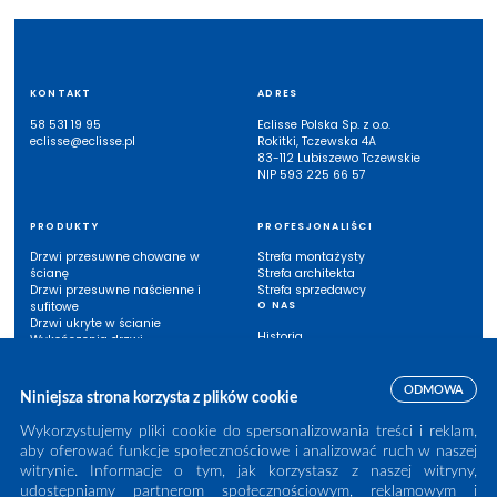
KONTAKT
ADRES
58 531 19 95
Eclisse Polska Sp. z o.o.
eclisse@eclisse.pl
Rokitki, Tczewska 4A
83-112 Lubiszewo Tczewskie
NIP 593 225 66 57
PRODUKTY
PROFESJONALIŚCI
Drzwi przesuwne chowane w
Strefa montażysty
ścianę
Strefa architekta
Drzwi przesuwne naścienne i
Strefa sprzedawcy
sufitowe
O NAS
Drzwi ukryte w ścianie
Historia
Wykończenia drzwi
Eclisse w Polsce
Inne systemy
Listwy przypodłogowe
ODMOWA
Niniejsza strona korzysta z plików cookie
INSPIRACJE
BAZA WIEDZY
Wykorzystujemy pliki cookie do spersonalizowania treści i reklam,
aby oferować funkcje społecznościowe i analizować ruch w naszej
Case study
Instrukcje montażu
witrynie. Informacje o tym, jak korzystasz z naszej witryny,
Zainspiruj się
Katalogi
Możliwości (wykończenia /
Karty techniczne
udostępniamy partnerom społecznościowym, reklamowym i