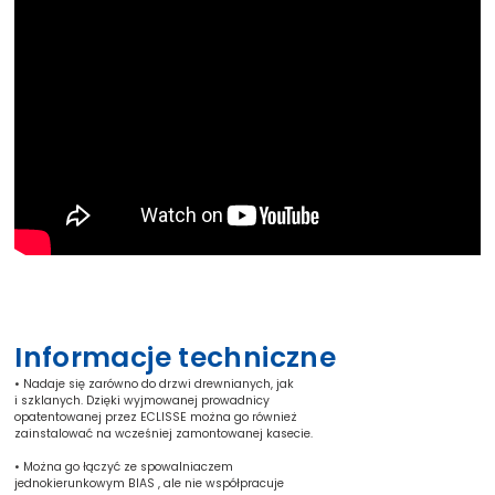
Informacje techniczne
• Nadaje się zarówno do drzwi drewnianych, jak
i szklanych. Dzięki wyjmowanej prowadnicy
opatentowanej przez ECLISSE można go również
zainstalować na wcześniej zamontowanej kasecie.
• Można go łączyć ze spowalniaczem
jednokierunkowym BIAS , ale nie współpracuje