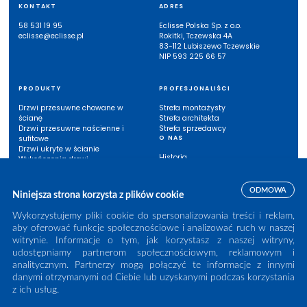
KONTAKT
ADRES
58 531 19 95
Eclisse Polska Sp. z o.o.
eclisse@eclisse.pl
Rokitki, Tczewska 4A
83-112 Lubiszewo Tczewskie
NIP 593 225 66 57
PRODUKTY
PROFESJONALIŚCI
Drzwi przesuwne chowane w
Strefa montażysty
ścianę
Strefa architekta
Drzwi przesuwne naścienne i
Strefa sprzedawcy
sufitowe
O NAS
Drzwi ukryte w ścianie
Historia
Wykończenia drzwi
Eclisse w Polsce
Inne systemy
Listwy przypodłogowe
ODMOWA
Niniejsza strona korzysta z plików cookie
INSPIRACJE
BAZA WIEDZY
Wykorzystujemy pliki cookie do spersonalizowania treści i reklam,
aby oferować funkcje społecznościowe i analizować ruch w naszej
Case study
Instrukcje montażu
witrynie. Informacje o tym, jak korzystasz z naszej witryny,
Zainspiruj się
Katalogi
Możliwości (wykończenia /
Karty techniczne
udostępniamy partnerom społecznościowym, reklamowym i
rozwiązania techniczne)
Gwarancje
analitycznym. Partnerzy mogą połączyć te informacje z innymi
Biblioteka BIM/CAD
danymi otrzymanymi od Ciebie lub uzyskanymi podczas korzystania
Wideo
z ich usług.